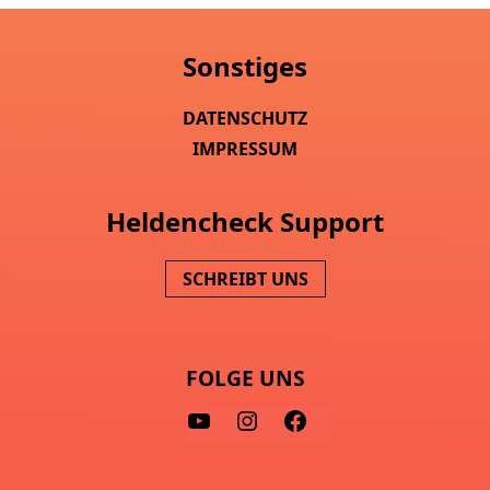
Sonstiges
DATENSCHUTZ
IMPRESSUM
Heldencheck Support
SCHREIBT UNS
FOLGE UNS
Y
I
F
O
N
A
U
S
C