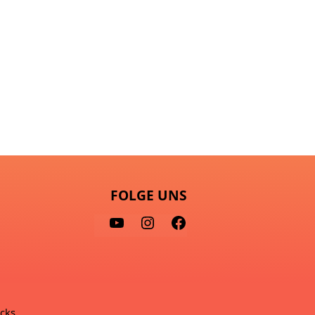
FOLGE UNS
Y
I
F
O
N
A
U
S
C
T
T
E
U
A
B
ocks