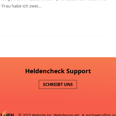
r Frau habe ich zwei…
Heldencheck Support
SCHREIBT UNS
© 2023 Website by:
Webdesign etc.
&
michaelcollins.r