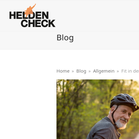
Blog
Home
»
Blog
»
Allgemein
»
Fit in d