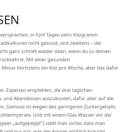
SSEN
r versprechen, in fünf Tagen zehn Kilogramm
adikalkuren nicht gesund, und zweitens – der
wicht ganz schnell wieder oben, wenn du zu deinen
ückkehrst. Mit einer gesunden
Minus höchstens ein Kilo pro Woche, aber das dafür
sein. Experten empfehlen, die drei täglichen
- und Abendessen auszukosten, dafür aber auf die
en. Gemüse ist wegen des geringeren Zuckergehalts
 Kohlenhydrate. Und mit einem Glas Wasser vor der
ngwer „aufgepeppt“) stellt man sicher, dass man
 und nur isst, was der Körper wirklich braucht.