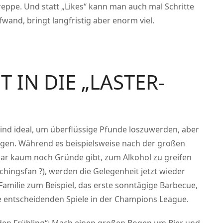
 Treppe. Und statt „Likes“ kann man auch mal Schritte
fwand, bringt langfristig aber enorm viel.
T IN DIE „LASTER-
ind ideal, um überflüssige Pfunde loszuwerden, aber
gen. Während es beispielsweise nach der großen
ruar kaum noch Gründe gibt, zum Alkohol zu greifen
aschingsfan ?), werden die Gelegenheit jetzt wieder
Familie zum Beispiel, das erste sonntägige Barbecue,
ie entscheidenden Spiele in der Champions League.
in den Frühling“: Mach einen großen Bogen um Bier und