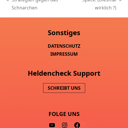
vorheriger
Nächster
Schnarchen
wirklich ?)
Beitrag:
Beitrag:
Sonstiges
DATENSCHUTZ
IMPRESSUM
Heldencheck Support
SCHREIBT UNS
FOLGE UNS
Y
I
F